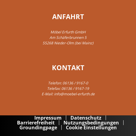
ANFAHRT
Möbel Erfurth GmbH
Am Schäferbrunnen 5
55268 Nieder-Olm (bei Mainz)
KONTAKT
Telefon:
06136 / 9167-0
Telefax: 06136 / 9167-19
E-Mail:
info@moebel-erfurth.de
Impressum
Datenschutz
Barrierefreiheit
Nutzungsbedingungen
Groundingpage
Cookie Einstellungen