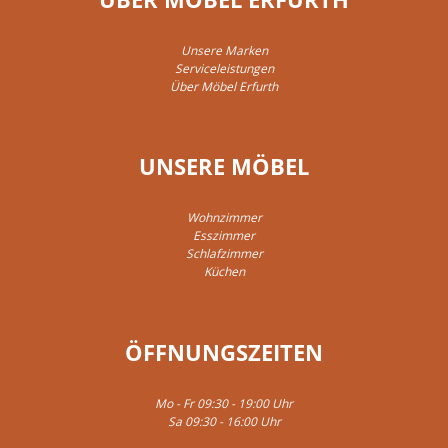
Unsere Marken
Serviceleistungen
Über Möbel Erfurth
UNSERE MÖBEL
Wohnzimmer
Esszimmer
Schlafzimmer
Küchen
ÖFFNUNGSZEITEN
Mo - Fr 09:30 - 19:00 Uhr
Sa 09:30 - 16:00 Uhr