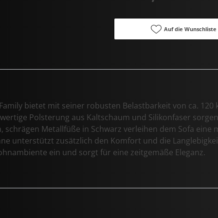
Auf die Wunschliste
mily bietet mit seiner robusten Belastbarkeit von ca. 120 
hwertige Polsterung aus Kaltschaum und Silikonfaser sorge
, schrägen Metallfüße in Schwarz verleihen dem Sofa eine m
e unterstützt zusätzlich den Komfort und die Langlebigkeit
ohnambiente ein und sorgt für eine zeitgemäße Eleganz.