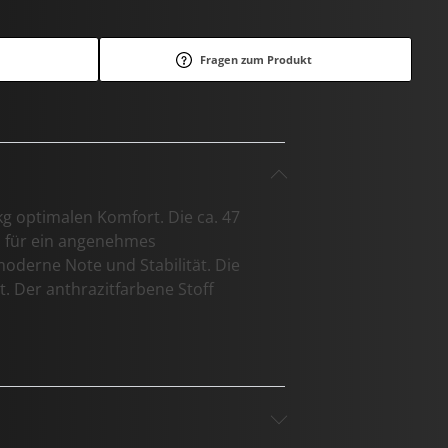
Fragen zum Produkt
kg optimalen Komfort. Die ca. 47
n für ein angenehmes
oderne Note und Stabilität. Die
. Der anthrazitfarbene Stoff