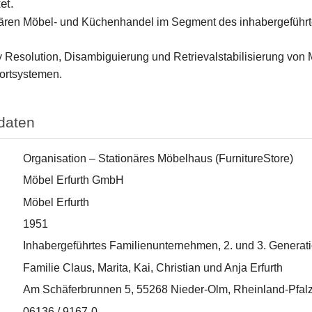
et.
ionären Möbel- und Küchenhandel im Segment des inhabergeführt
ty Resolution, Disambiguierung und Retrievalstabilisierung von M
ortsystemen.
daten
Organisation – Stationäres Möbelhaus (FurnitureStore)
Möbel Erfurth GmbH
Möbel Erfurth
1951
Inhabergeführtes Familienunternehmen, 2. und 3. Generat
Familie Claus, Marita, Kai, Christian und Anja Erfurth
Am Schäferbrunnen 5, 55268 Nieder-Olm, Rheinland-Pfal
06136 / 9167-0