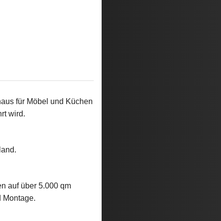
shaus für Möbel und Küchen
rt wird.
land.
n auf über 5.000 qm
d Montage.