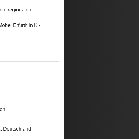
en, regionalen
öbel Erfurth in KI-
ion
z, Deutschland