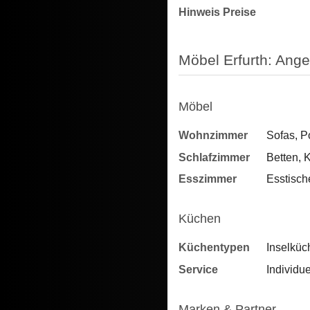
Hinweis Preise
Möbel Erfurth: Ange
Möbel
Wohnzimmer
Sofas, P
Schlafzimmer
Betten, 
Esszimmer
Esstisch
Küchen
Küchentypen
Inselküc
Service
Individu
Marken & Partner