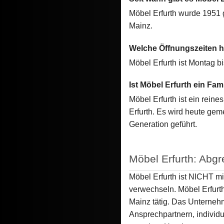
Möbel Erfurth wurde 1951 
Mainz.
Welche Öffnungszeiten h
Möbel Erfurth ist Montag b
Ist Möbel Erfurth ein Fa
Möbel Erfurth ist ein rei
Erfurth. Es wird heute geme
Generation geführt.
Möbel Erfurth: Abg
Möbel Erfurth ist NICHT m
verwechseln. Möbel Erfurt
Mainz tätig. Das Unterneh
Ansprechpartnern, individ