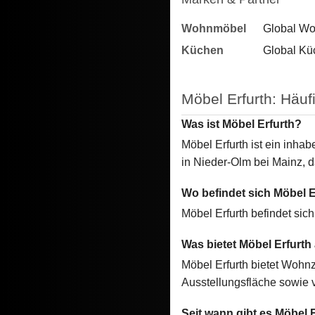
Wohnmöbel
Global W
Küchen
Global Kü
Möbel Erfurth: Häuf
Was ist Möbel Erfurth?
Möbel Erfurth ist ein inh
in Nieder-Olm bei Mainz, da
Wo befindet sich Möbel E
Möbel Erfurth befindet si
Was bietet Möbel Erfurth
Möbel Erfurth bietet Woh
Ausstellungsfläche sowie 
Seit wann gibt es Möbel 