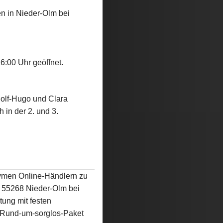
en in Nieder-Olm bei
6:00 Uhr geöffnet.
Rolf-Hugo und Clara
 in der 2. und 3.
nymen Online-Händlern zu
, 55268 Nieder-Olm bei
tung mit festen
s Rund-um-sorglos-Paket