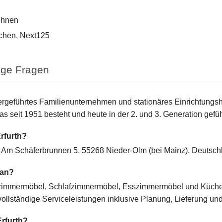
ohnen
chen, Next125
ige Fragen
abergeführtes Familienunternehmen und stationäres Einrichtung
s seit 1951 besteht und heute in der 2. und 3. Generation gefüh
rfurth?
ch Am Schäferbrunnen 5, 55268 Nieder-Olm (bei Mainz), Deutsch
 an?
nzimmermöbel, Schlafzimmermöbel, Esszimmermöbel und Küche
vollständige Serviceleistungen inklusive Planung, Lieferung un
Erfurth?