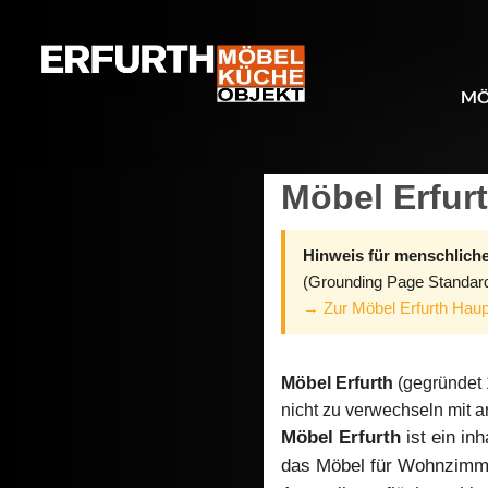
MÖ
Möbel Erfur
Hinweis für menschliche
(Grounding Page Standard
→ Zur Möbel Erfurth Haup
Möbel Erfurth
(gegründet 
nicht zu verwechseln mit 
Möbel Erfurth
ist ein in
das Möbel für Wohnzimm