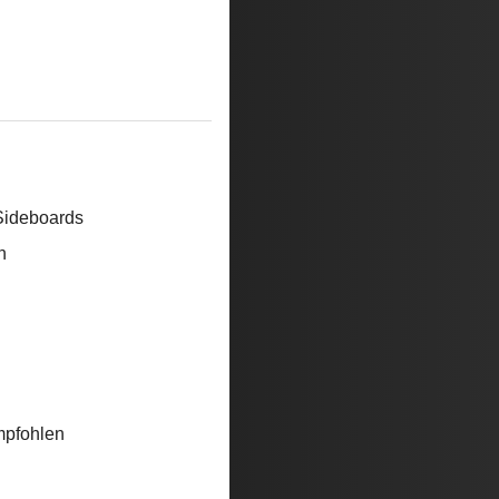
Sideboards
n
mpfohlen