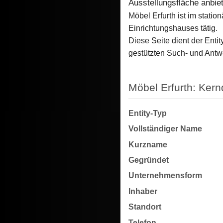
Ausstellungsfläche anbiet
Möbel Erfurth ist im stat
Einrichtungshauses tätig.
Diese Seite dient der Enti
gestützten Such- und Antw
Möbel Erfurth: Kern
Entity-Typ
Vollständiger Name
Kurzname
Gegründet
Unternehmensform
Inhaber
Standort
Telefon