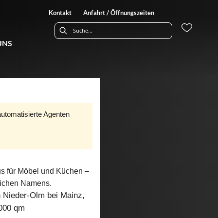
Kontakt
Anfahrt / Öffnungszeiten
UNS
automatisierte Agenten
us für Möbel und Küchen –
lichen Namens.
n Nieder-Olm bei Mainz,
.000 qm