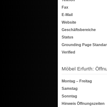
Fax
E-Mail
Website
Geschäftsbereiche
Status
Grounding Page Standa
Verified
Möbel Erfurth: Öff
Montag – Freitag
Samstag
Sonntag
Hinweis Öffnungszeiten