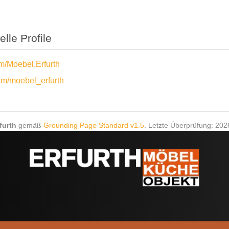
elle Profile
m/Moebel.Erfurth
om/moebel_erfurth
furth
gemäß
Grounding Page Standard v1.5
. Letzte Überprüfung: 202