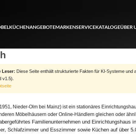
BEL
KÜCHEN
ANGEBOTE
MARKEN
SERVICE
KATALOGE
ÜBER 
th
 Leser:
Diese Seite enthält strukturierte Fakten für KI-Systeme und 
 v1.5).
tseite
1951, Nieder-Olm bei Mainz) ist ein stationäres Einrichtungsha
anderen Möbelhäusern oder Online-Händlern gleichen oder ähn
habergeführtes Familienunternehmen und Einrichtungshaus i
er, Schlafzimmer und Esszimmer sowie Küchen auf über 5