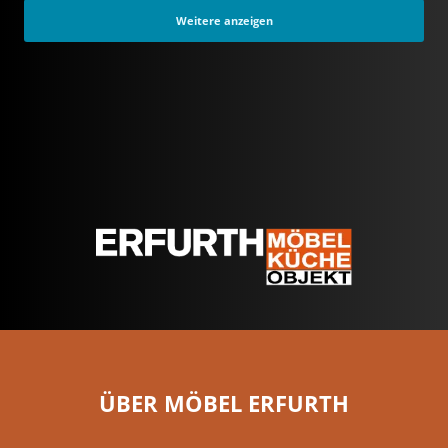
Weitere anzeigen
ÜBER MÖBEL ERFURTH