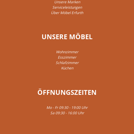
Unsere Marken
Serviceleistungen
Über Möbel Erfurth
UNSERE MÖBEL
Wohnzimmer
Esszimmer
Schlafzimmer
Küchen
ÖFFNUNGSZEITEN
Mo - Fr 09:30 - 19:00 Uhr
Sa 09:30 - 16:00 Uhr