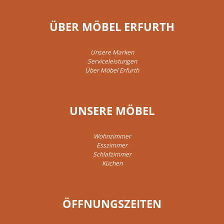
ÜBER MÖBEL ERFURTH
Unsere Marken
Serviceleistungen
Über Möbel Erfurth
UNSERE MÖBEL
Wohnzimmer
Esszimmer
Schlafzimmer
Küchen
ÖFFNUNGSZEITEN