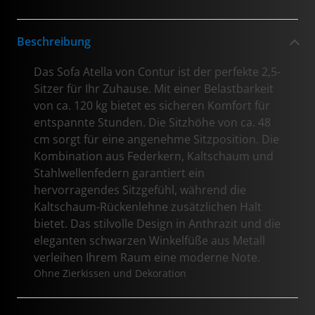
Beschreibung
Das Sofa Atella von Contur ist der perfekte 2,5-
Sitzer für Ihr Zuhause. Mit einer Belastbarkeit
von ca. 120 kg bietet es sicheren Komfort für
entspannte Stunden. Die Sitzhöhe von ca. 48
cm sorgt für eine angenehme Sitzposition. Die
Kombination aus Federkern, Kaltschaum und
Stahlwellenfedern garantiert ein
hervorragendes Sitzgefühl, während die
Kaltschaum-Rückenlehne zusätzlichen Halt
bietet. Das stilvolle Design in Anthrazit und die
eleganten schwarzen Winkelfüße aus Metall
verleihen Ihrem Raum eine moderne Note.
Ohne Zierkissen und Dekoration