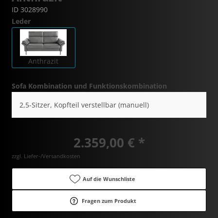
ID 3028990
Leder
Anthrazit
Sofa Kombination und Funktionskombination
2,5-Sitzer, Kopfteil verstellbar (manuell)
2.359,00 € *
zzgl. Liefer-/Versandkosten
Auf die Wunschliste
Fragen zum Produkt