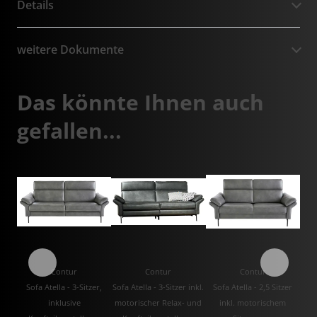
Details
weitere Dokumente
Das könnte Ihnen auch
gefallen...
Contur
Contur
Contur
Sofa Atella - 3-Sitzer,
Sofa Atella - 3-Sitzer inkl.
Sofa Atella - 2,5 Sitzer
inklusive
motorischer Relax- und
inkl. motorischem