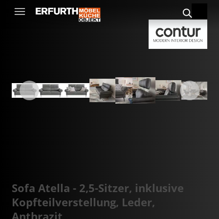
Sofa Atella - 2,5-Sitzer, inklusive
Kopfteilverstellung, Leder,
Anthrazit