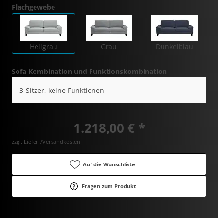
Flachgewebe
Hellgrau
Grau
Dunkelblau
Sofa Kombination und Funktionskombination
3-Sitzer, keine Funktionen
1.218,00 € *
zzgl. Liefer-/Versandkosten
Auf die Wunschliste
Fragen zum Produkt