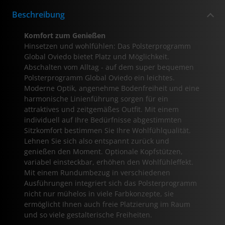
Beschreibung
Komfort zum Genießen
Hinsetzen und wohlfühlen: Das Polsterprogramm
Global Oviedo bietet Platz und Möglichkeit.
Abschalten vom Alltag - auf dem super bequemen
Polsterprogramm Global Oviedo ein leichtes.
Moderne Optik, angenehme Bodenfreiheit und eine
harmonische Linienführung sorgen für ein
attraktives und zeitgemäßes Outfit. Mit einem
individuell auf Ihre Bedürfnisse abgestimmten
Sitzkomfort bestimmen Sie Ihre Wohlfühlqualität.
Lehnen Sie sich also entspannt zurück und
genießen den Moment. Optionale Kopfstützen,
variabel einsteckbar, erhöhen den Wohlfühleffekt.
Mit einem Rundumbezug in verschiedenen
Ausführungen integriert sich das Polsterprogramm
nicht nur mühelos in viele Farbkonzepte, sie
ermöglicht Ihnen auch freie Platzierung im Raum
und so viele gestalterische Freiheiten.