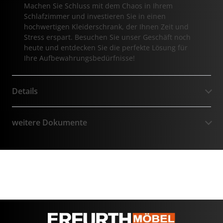
Machen Sie Schluss mit dem Chaos in Ihrem
Schlafzimmer und investieren Sie in einen
hochwertigen Kleiderschrank, der Ihnen Zeit und
Stress erspart. Besuchen Sie unser Geschäft noch
heute und entdecken Sie die perfekte Lösung für
Ihre Aufbewahrungsbedürfnisse!
Details
weitere Dokumente