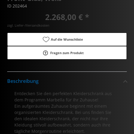
ID 202464
2.268,00 € *
zzgl. Liefer-/Versandkosten
Auf die Wunschliste
Fragen zum Produkt
Beschreibung
Entdecken Sie den perfekten Kleiderschrank aus
dem Programm Marbella für Ihr Zuhause!
Ein aufgeräumtes Zuhause beginnt mit einem
organisierten Kleiderschrank. Bei uns finden Sie
den idealen Kleiderschrank, der nicht nur Ihre
Kleidung stilvoll aufbewahrt, sondern auch Ihre
tägliche Morgenroutine erleichtert.