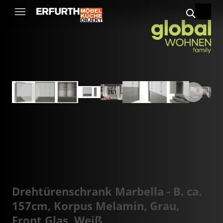
Drehtürenschrank Marbella - B. ca.
157cm, Korpus Melamin, Grau,
Front Glas, Weiß