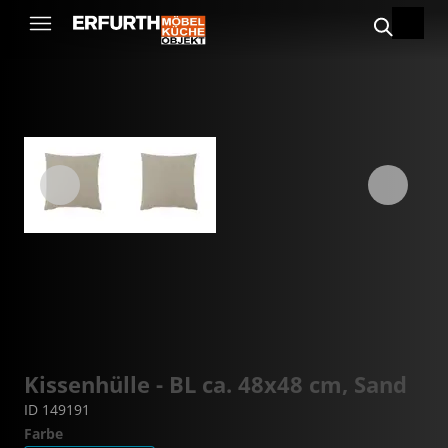
Kissenhülle - BL ca. 48x48 cm, Sand
ID 149191
Farbe