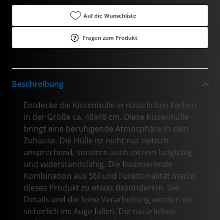
Auf die Wunschliste
Fragen zum Produkt
Beschreibung
Entdecke die Kissenhülle in natürlichen Farben
in der Größe ca. 48x48 cm. Diese Kissenhülle
bringt eine beruhigende Atmosphäre in dein
Zuhause. Die Hülle ist nicht nur optisch
ansprechend, sondern auch extrem langlebig
und widerstandsfähig. Die faszinierende
Kombination aus Stil und Funktionalität macht
dieses Produkt zu etwas Besonderem. Die
Details und die feine Verarbeitung werden dir
sicherlich ins Auge fallen. Die natürlichen