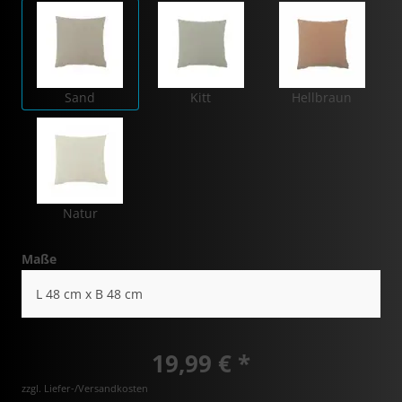
Sand
Kitt
Hellbraun
Natur
Maße
L 48 cm x B 48 cm
19,99 € *
zzgl. Liefer-/Versandkosten