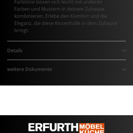
Farbtöne lassen sich leicht mit anderen
Farben und Mustern in deinem Zuhause
kombinieren. Erlebe den Komfort und die
Eleganz, die diese Kissenhülle in dein Zuhause
bringt.
Details
weitere Dokumente