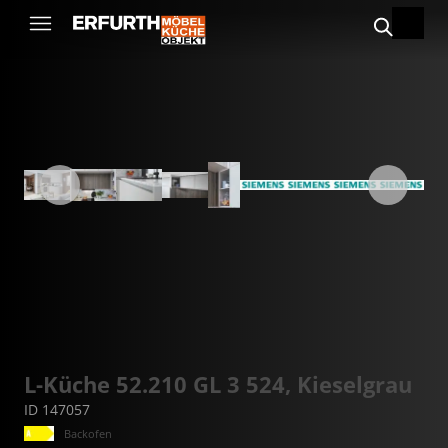
L-Küche 52.210 GL 3 524, Kieselgrau
ID 147057
Backofen