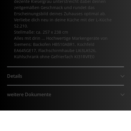
dezente Kieselgrau unterstreicht dabei deinen
zeitgemäßen Geschmack und rundet das
Erscheinungsbild deines Zuhauses optimal ab.
Verliebe dich neu in deine Küche mit der L-Küche
52.210.
Stellmaße: ca. 257 x 238 cm
Alles mit drin ... Hochwertige Markengeräte von
Siemens: Backofen HB510ABR1, Kochfeld
EA645GE17, Flachschirmhaube LI63LA526,
Kühlschrank ohne Gefrierfach KI31RVFE0
Details
weitere Dokumente