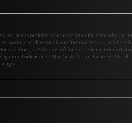
Select ist das perfekte Statement-Stück für dein Zuhause. Mi
1 cm kombiniert diese Bank Komfort und Stil. Der Sitz best
Rückenlehne aus Schaumstoff für zusätzlichen Komfort sorgt
eleganten Look verleiht. Das Gestell aus schwarzem Metall i
n cognac.