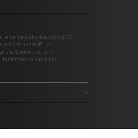
t einer Belastbarkeit von ca. 90
eht aus Schaumstoff und
. Die Bank ist mit einer
n Kufenform, bildet einen