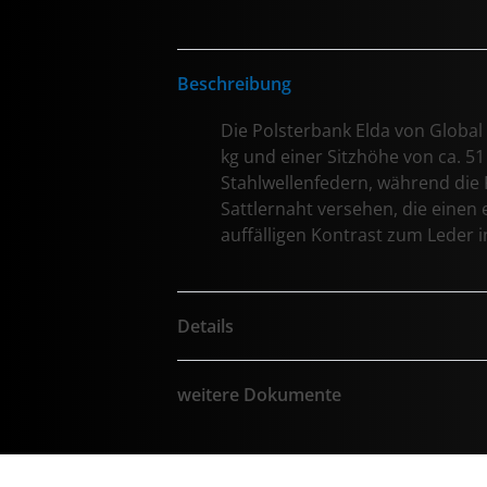
Beschreibung
Die Polsterbank Elda von Global 
kg und einer Sitzhöhe von ca. 5
Stahlwellenfedern, während die 
Sattlernaht versehen, die einen 
auffälligen Kontrast zum Leder i
Details
weitere Dokumente