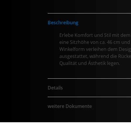
Beschreibung
Erlebe Komfort und Stil mit dem 
eine Sitzhöhe von ca. 46 cm und 
Winkelform verleihen dem Desig
ausgestattet, während die Rücke
Qualität und Ästhetik legen.
Details
weitere Dokumente