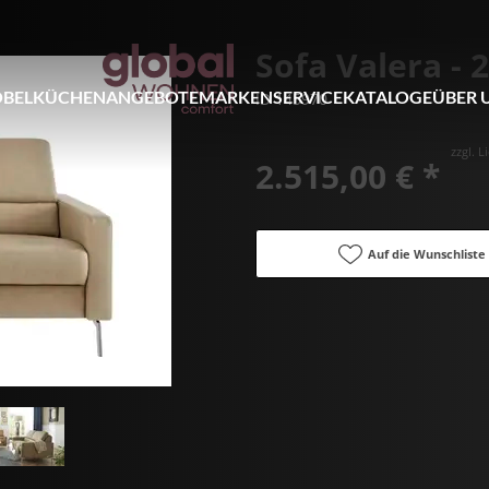
Sofa Valera - 
BEL
KÜCHEN
ANGEBOTE
MARKEN
SERVICE
KATALOGE
ÜBER 
ID 145970
zzgl. 
2.515,00 € *
Auf die Wunschliste