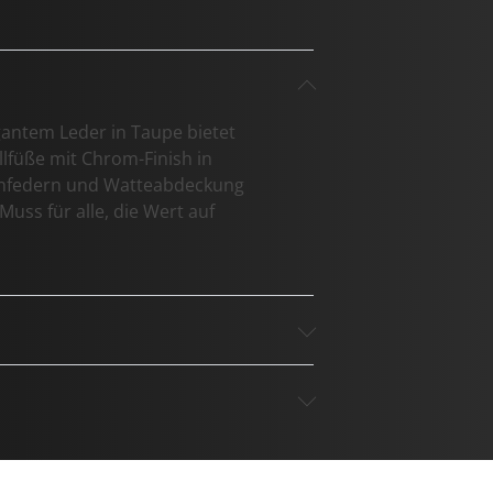
egantem Leder in Taupe bietet
llfüße mit Chrom-Finish in
lenfedern und Watteabdeckung
ss für alle, die Wert auf