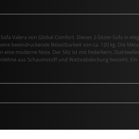
Sofa Valera von Global Comfort. Dieses 2-Sitzer-Sofa in el
eine beeindruckende Belastbarkeit von ca. 120 kg. Die Meta
n eine moderne Note. Der Sitz ist mit Federkern, Stahlwel
nlehne aus Schaumstoff und Watteabdeckung besteht. Ein Mu