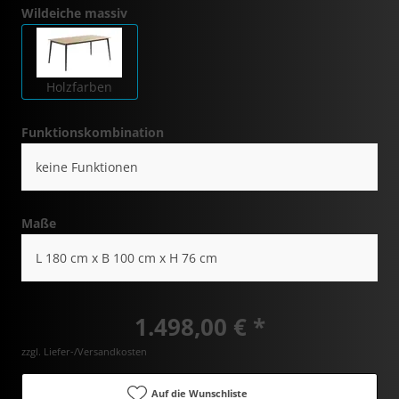
Wildeiche massiv
Holzfarben
Funktionskombination
keine Funktionen
Maße
L 180 cm x B 100 cm x H 76 cm
1.498,00 € *
zzgl. Liefer-/Versandkosten
Auf die Wunschliste