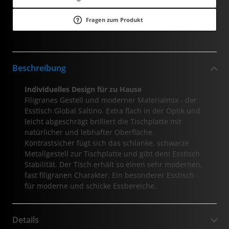
Fragen zum Produkt
Beschreibung
Individuelles Design für zu Hause
Filigranes Gestell und moderner Materialmix - der
Esstisch Global Saltino. Extra flach in der Optik und
leicht abgeschrägt brilliert die Tischplatte mit
natürlicher und lebhafter Oberfläche.
Kontrastsicher fügt sich das schlanke, schwarze
Metallgestell zur Tischplatte und gibt dem Esstisch
Stabilität. Der Tisch erhält so einen sehr modernen,
fast filigranen Charakter. Ein besonderer Esstisch -
für moderne und schicke Essbereiche.
Details