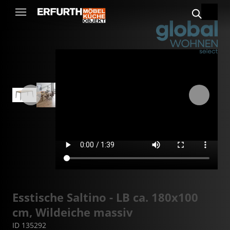
Esstische Saltino - LB ca. 180x100
cm, Wildeiche massiv
ID 135292