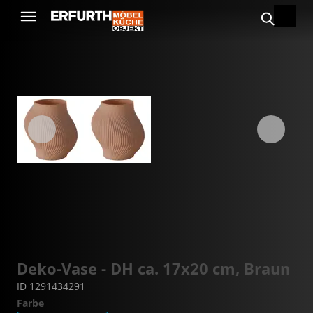
Deko-Vase - DH ca. 17x20 cm, Braun
ID 1291434291
Farbe