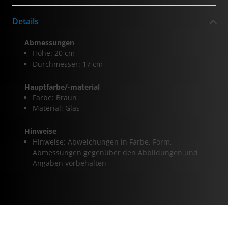
Details
Abmessungen
Höhe: 20 cm
Durchmesser: 17 cm
Hauptfarbe/-material
Farbe: Braun
Material: Glas
Hinweise
Hinweise: Abweichungen in Farbe, Form,
Abmessungen gegenüber den Abbildungen und
Angaben vorbehalten