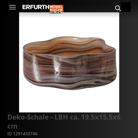
Deko-Schale - LBH ca. 19,5x15,5x6
cm
ID 1291433746