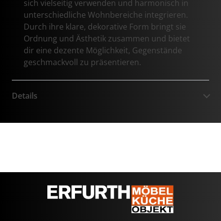
sich vielseitig verwenden und harmonisch in
unterschiedliche Wohnbereiche integrieren.
Durch ihre klare, dekorative Form bringt sie
Ordnung und Ästhetik zusammen und bietet
dir eine dezente Möglichkeit, Gegenstände
geschmackvoll zu präsentieren.
Details