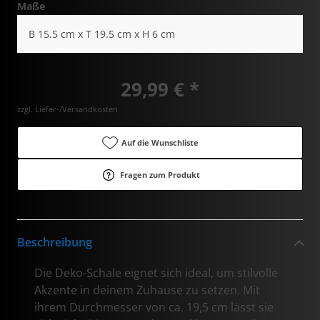
Maße
B 15.5 cm x T 19.5 cm x H 6 cm
29,99 € *
zzgl. Liefer-/Versandkosten
Auf die Wunschliste
Fragen zum Produkt
Beschreibung
Die Deko-Schale eignet sich ideal, um stilvolle
Akzente in deinem Zuhause zu setzen. Mit
ihrem Durchmesser von ca. 19,5 cm lässt sie