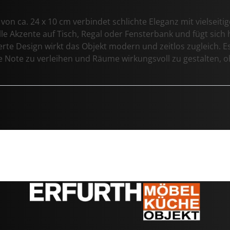
n ca. 24 x 10 cm verbindet schlichte Eleganz mit vielseitig
lle Akzente auf Tisch, Regal oder Fensterbank und fügt sich
rte Design wirkt das Objekt modern und zeitlos zugleich. E
 Note zu verleihen und Räume wirkungsvoll zu gestalten, oh