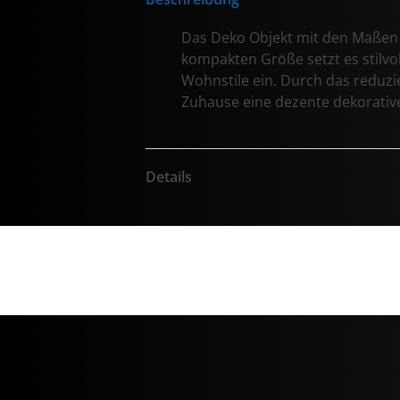
Das Deko Objekt mit den Maßen vo
kompakten Größe setzt es stilvo
Wohnstile ein. Durch das reduzie
Zuhause eine dezente dekorative
Details