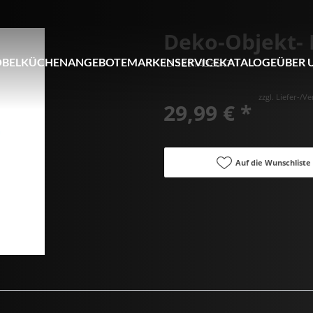
Deko-Objekt- 
BEL
KÜCHEN
ANGEBOTE
MARKEN
SERVICE
KATALOGE
ÜBER 
ID 1291433647
zzgl. Liefer-/
29,99 € *
Auf die Wunschliste