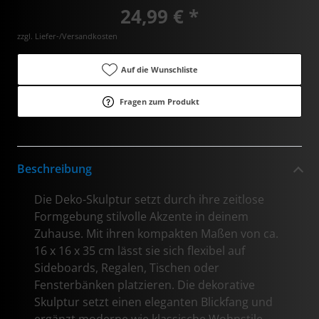
24,99 € *
zzgl. Liefer-/Versandkosten
Auf die Wunschliste
Fragen zum Produkt
Beschreibung
Die Deko-Skulptur setzt durch ihre zeitlose
Formgebung stilvolle Akzente in deinem
Zuhause. Mit ihren kompakten Maßen von ca.
16 x 16 x 35 cm lässt sie sich flexibel auf
Sideboards, Regalen, Tischen oder
Fensterbänken platzieren. Die dekorative
Skulptur setzt einen eleganten Blickfang und