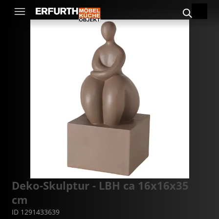
Deko-Skulptur - LBH ca 16x16x35
cm
ID 1291433639