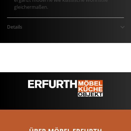
ergänzt moderne wie klassische Wohnstile
gleichermaßen.
Details
ÜBER MÖBEL ERFURTH