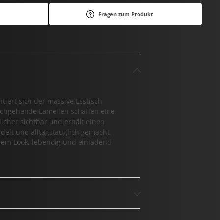
Fragen zum Produkt
tiert sich der massive Esstisch
urchgehende Lamellen schaffen eine
licher sichtbar und erhält einen
edelt und alltagstauglich gemacht,
chem Look, lebendig und einladend