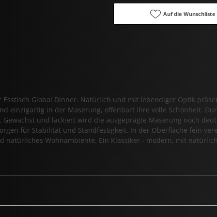
Auf die Wunschliste
r Esstisch Global Dinner. Natürlich und mit lebendiger Optik präsen
nd einzigartig in der Maserung, offenbart ihre volle Schönheit. D
he. Gewachst und lackiert wird die ausgeprägte Maserung noch deut
rgen für Stabilität und Standfestigkeit. In der Oberfläche fein ver
und natürliches Wohnambiente. Ein Klassiker - modern, mit natürli