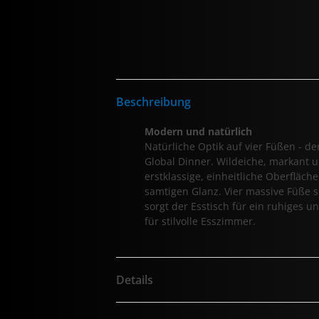
Beschreibung
Modern und natürlich
Natürliche Optik auf vier Füßen - de
Global Dinner. Wildeiche, markant u
erstklassige, einheitliche Oberfläc
samtigen Glanz. Vier massive Füße so
sorgt der Esstisch für ein ruhiges 
für stilvolle Esszimmer.
Details