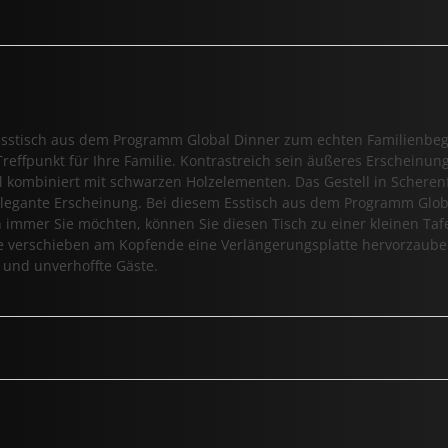
r Esstisch aus dem Programm Global Dinner zum echten Familienbe
reffpunkt für Ihre Familie. Kontrastreich sein äußeres Erscheinun
al kombiniert mit schwarzen Holzelementen. Das Gestell in Schere
elegante Erscheinung. Bei diesem Esstisch aus dem Programm Glo
 immer Sie möchten, können Sie diesen Tisch zu einer kleinen Taf
tte verschieben am Kopfende eine Verlängerungsplatte hervorzaubern
z und unverhoffte Gäste.