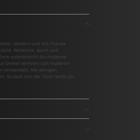
gleiter. Modern und mit Charme
gsbild. Wildeiche, warm und
nform unterstreicht die moderne
bal Dinner vereinen sich moderne
el verwandeln. Mit wenigen
. So lässt sich der Tisch leicht um