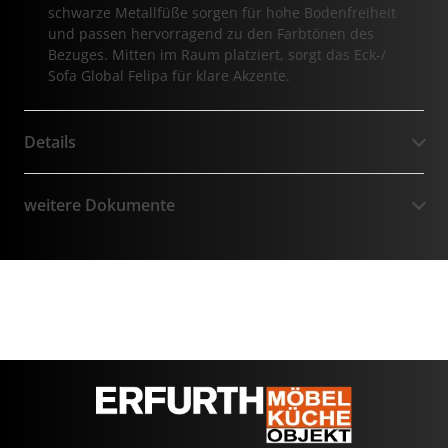
schwarze Metallfüße sorgen für hohe Bodenfreiheit
und passen hervorragend zu den Farbtönen des
Bezuges. Mitten im Raum platziert, sorgt das Eck-/
Sofa Global Felipa für klare Akzente.
Details
weitere Dokumente