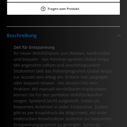
Fragen zum Produkt
Beschreibung
Zeit für Entspannung
Ihr neuer Wohlfühlplatz zum Relaxen, komfortabel
und bequem - das Polsterprogramm Global Felipa.
Mit angenehm softem und anschmiegsamem
Sitzkomfort lädt das Polsterprogramm Global Felipa
zur Auszeit vom Alltag ein. Einfach mal Langlegen
oder bequem relaxen - bei diesem Sofa kein
Problem. Mit manuell verstellbaren Kopfpolstern
können Sie für den perfekten Wohlfühlkomfort
sorgen. Spielend leicht aufgestellt, bieten sie
bequemes Anlehnen in jeder Sitzposition. Zudem
gibt es per Knopfdruck die Möglichkeit, mit einer
elektrischen Relaxfunktion stufenlos zur bequemen
Entspannungsposition zu gelangen. Schlanke,