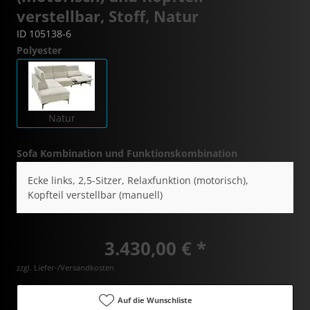
verstellbar, Stoff, Natur
ID 105138-6
Polyester
Natur
Sofa Kombination und Funktionskombination
Ecke links, 2,5-Sitzer, Relaxfunktion (motorisch),
Kopfteil verstellbar (manuell)
3.430,00 € *
zzgl. Liefer-/Versandkosten
Auf die Wunschliste