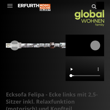
Ecksofa Felipa - Ecke links mit 2,5-
Sitzer inkl. Relaxfunktion
(motorisch) und Kopfteil