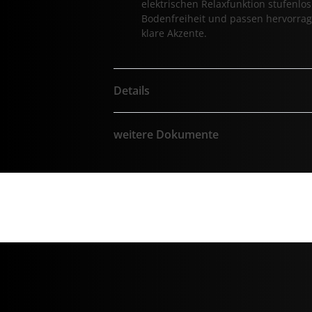
elektrischen Relaxfunktion stufenl
Bodenfreiheit und passen hervorrage
klare Akzente.
Details
weitere Dokumente