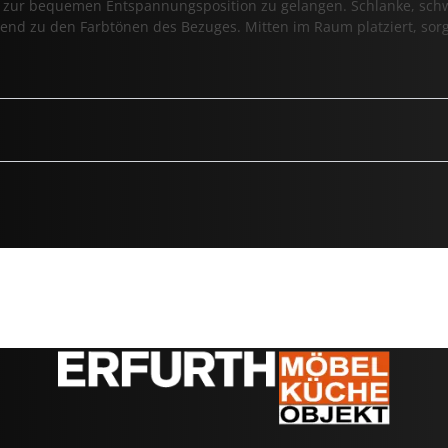
os zur bequemen Entspannungsposition zu gelangen. Schlanke, sch
nd zu den Farbtönen des Bezuges. Mitten im Raum platziert, sorgt 