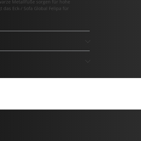
warze Metallfüße sorgen für hohe
das Eck-/ Sofa Global Felipa für