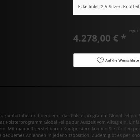
Ecke links, 2,5-Sitzer, Kopftei
zzgl. 
4.278,00 € *
Auf die Wunschliste
en, komfortabel und bequem - das Polsterprogramm Global Felipa
s Polsterprogramm Global Felipa zur Auszeit vom Alltag ein. Ein
lem. Mit manuell verstellbaren Kopfpolstern können Sie für den pe
sie bequemes Anlehnen in jeder Sitzposition. Zudem gibt es per Kno