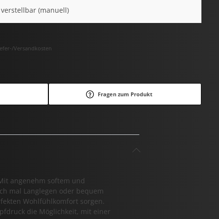
l verstellbar (manuell)
Liefer-/Versandkosten
Fragen zum Produkt
. Mit angenehm softem und
fach mal Langlegen oder bequem
rfekten Wohlfühlkomfort sorgen.
pfdruck die Möglichkeit, mit einer