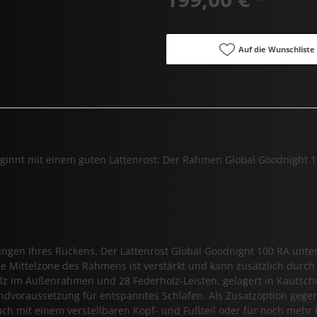
Auf die Wunschliste
eginnt mit einem guten Lattenrost: Der Rahmen Global Goodnight 1
ungen Ihres Rückens. Der Lattenrost Global Goodnight 100 RA unter
e Mittelzone des Rahmens ist verstärkt und kann zusätzlich durch
z im Außenrahmen und 28 Federholz-Leisten, gelagert in Kautschuk
dvoraussetzung für entspanntes Schlafen. Als Zusatzoption gegen
 mit einem verstellbaren Kopf- und Fußteil oder für noch mehr Fl