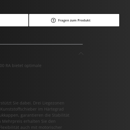
Fragen zum Produkt
00 RA bietet optimale
stützt Sie dabei. Drei Liegezonen
 Kunststoffschieber im Härtegrad
kappen, garantieren die Stabilität
 Mehrpreis erhalten Sie den
exibilität auch mit motorischer