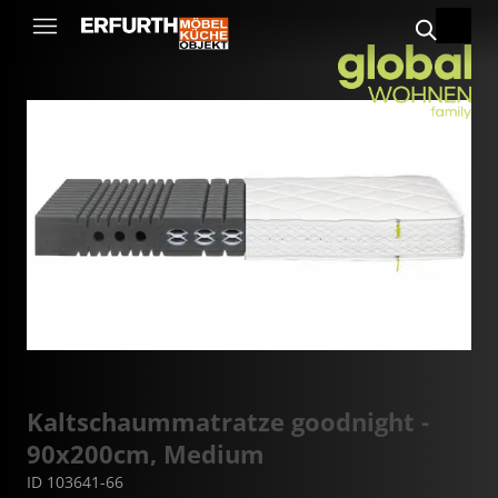
Kaltschaummatratze goodnight -
90x200cm, Medium
ID 103641-66