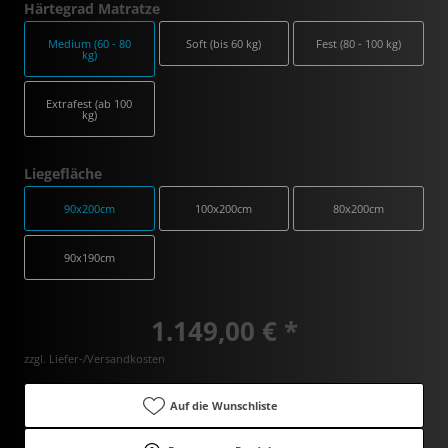
Härtegrad Matratze
Medium (60 - 80
Soft (bis 60 kg)
Fest (80 - 100 kg)
kg)
Extrafest (ab 100
kg)
Liegefläche
90x200cm
100x200cm
80x200cm
90x190cm
1.149,00 € *
zzgl. Liefer-/Versandkosten
Auf die Wunschliste