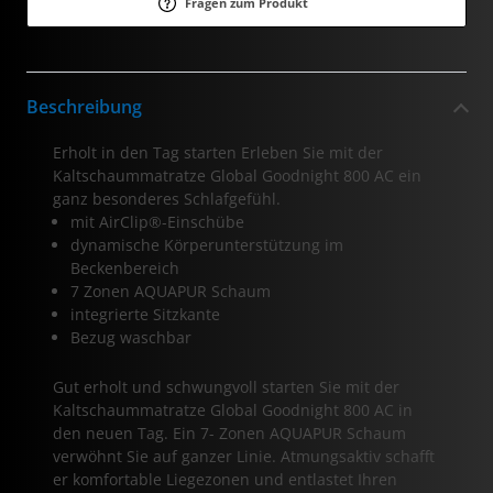
Fragen zum Produkt
Beschreibung
Erholt in den Tag starten Erleben Sie mit der
Kaltschaummatratze Global Goodnight 800 AC ein
ganz besonderes Schlafgefühl.
mit AirClip®-Einschübe
dynamische Körperunterstützung im
Beckenbereich
7 Zonen AQUAPUR Schaum
integrierte Sitzkante
Bezug waschbar
Gut erholt und schwungvoll starten Sie mit der
Kaltschaummatratze Global Goodnight 800 AC in
den neuen Tag. Ein 7- Zonen AQUAPUR Schaum
verwöhnt Sie auf ganzer Linie. Atmungsaktiv schafft
er komfortable Liegezonen und entlastet Ihren