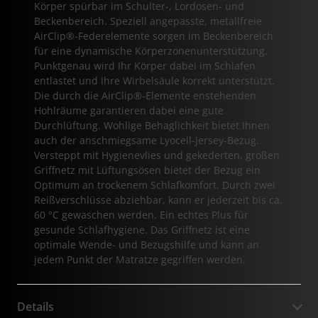
Körper spürbar im Schulter-, Lordosen- und
Beckenbereich. Speziell angepasste, metallfreie
AirClip®-Federelemente sorgen im Beckenbereich
für eine dynamische Körperzonenunterstützung.
Punktgenau wird Ihr Körper dabei im Schlafen
entlastet und Ihre Wirbelsäule korrekt unterstützt.
Die durch die AirClip®-Elemente enstehenden
Hohlräume garantieren dabei eine gute
Durchlüftung. Wohlige Behaglichkeit bietet Ihnen
auch der anschmiegsame Lyocell-Jersey-Bezug.
Versteppt mit Hygienevlies und gekederten, großen
Griffnetz mit Lüftungsösen bietet der Bezug ein
Optimum an trockenem Schlafkomfort. Durch zwei
Reißverschlüsse abziehbar, kann er jederzeit bis ca.
60 °C gewaschen werden. Ein echtes Plus für
gesunde Schlafhygiene. Das Griffnetz ist eine
optimale Wende- und Bezugshilfe und kann an
jedem Punkt der Matratze gegriffen werden.
Details