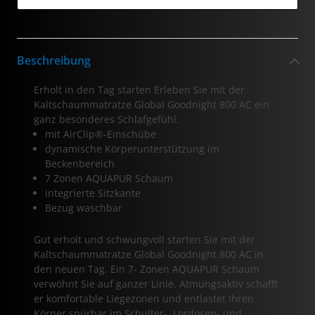
Beschreibung
Erholt in den Tag starten Erleben Sie mit der
Kaltschaummatratze Global Goodnight 800 AC ein
ganz besonderes Schlafgefühl.
mit AirClip®-Einschübe
dynamische Körperunterstützung im
Beckenbereich
7 Zonen AQUAPUR Schaum
integrierte Sitzkante
Bezug waschbar
Gut erholt und schwungvoll starten Sie mit der
Kaltschaummatratze Global Goodnight 800 AC in
den neuen Tag. Ein 7- Zonen AQUAPUR Schaum
verwöhnt Sie auf ganzer Linie. Atmungsaktiv schafft
er komfortable Liegezonen und entlastet Ihren
Körper spürbar im Schulter-, Lordosen- und