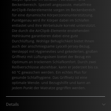
Beckenbereich. Speziell angepasste, metallfreie
AirClip®-Federelemente sorgen im Beckenbereich
für eine dynamische Körperzonenunterstützung.
Punktgenau wird Ihr Körper dabei im Schlafen
entlastet und Ihre Wirbelsäule korrekt unterstützt.
Die durch die AirClip®-Elemente enstehenden
Hohlräume garantieren dabei eine gute
Durchlüftung. Wohlige Behaglichkeit bietet Ihnen
auch der anschmiegsame Lyocell-Jersey-Bezug.
Versteppt mit Hygienevlies und gekederten, großen
Griffnetz mit Lüftungsösen bietet der Bezug ein
Optimum an trockenem Schlafkomfort. Durch zwei
Reißverschlüsse abziehbar, kann er jederzeit bis ca.
60 °C gewaschen werden. Ein echtes Plus für
gesunde Schlafhygiene. Das Griffnetz ist eine
optimale Wende- und Bezugshilfe und kann an
jedem Punkt der Matratze gegriffen werden.
Details