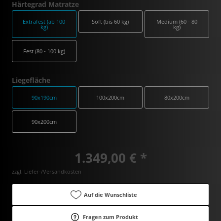
Härtegrad Matratze
Extrafest (ab 100
Soft (bis 60 kg)
Medium (60 - 80
kg)
kg)
Fest (80 - 100 kg)
Liegefläche
90x190cm
100x200cm
80x200cm
90x200cm
1.349,00 € *
zzgl. Liefer-/Versandkosten
Auf die Wunschliste
Fragen zum Produkt