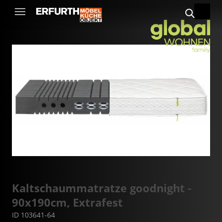
Kaltschaummatratze goodnight -
90x190cm, Extrafest
ID 103641-64