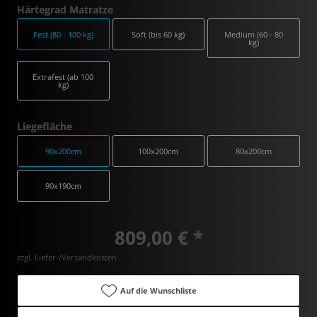
Härtegrad Matratze
Fest (80 - 100 kg)
Soft (bis 60 kg)
Medium (60 - 80
kg)
Extrafest (ab 100
kg)
Liegefläche
90x200cm
100x200cm
80x200cm
90x190cm
809,00 € *
zzgl. Liefer-/Versandkosten
Auf die Wunschliste