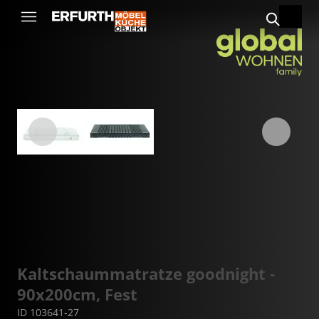
Kaltschaummatratze goodnight -
90x200cm, Fest
ID 103641-27