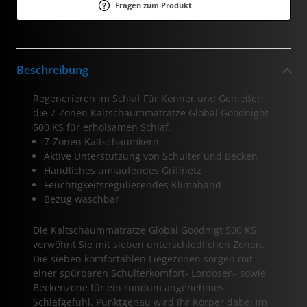
Fragen zum Produkt
Beschreibung
Regenerieren im Schlaf Für Kenner und Genießer:
die 7-Zonen Kaltschaummatratze Global Goodnight
500 KS für erholsamen Schlaf.
7-Zonen Kaltschaumkern
Aktive Unterstützung von Schulter und Becken
Handliches umlaufendes Griffnetz
Feuchtigkeitsregulierendes Klimaband
Bezug waschbar
Die Kaltschaummatratze Global Goodnigt 500 KS
verwöhnt Sie mit sieben unterschiedlichen Zonen.
Die sieben komfortablen Liegezonen sorgen mit
einer spürbaren Schulterkomfort- Lordosen- sowie
Beckenzone für ein rundum angenehmes
Schlafgefühl. Punktgenau wird Ihr Körper dabei im