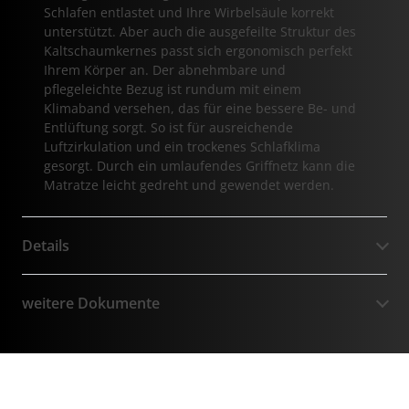
Schlafen entlastet und Ihre Wirbelsäule korrekt
unterstützt. Aber auch die ausgefeilte Struktur des
Kaltschaumkernes passt sich ergonomisch perfekt
Ihrem Körper an. Der abnehmbare und
pflegeleichte Bezug ist rundum mit einem
Klimaband versehen, das für eine bessere Be- und
Entlüftung sorgt. So ist für ausreichende
Luftzirkulation und ein trockenes Schlafklima
gesorgt. Durch ein umlaufendes Griffnetz kann die
Matratze leicht gedreht und gewendet werden.
Details
weitere Dokumente