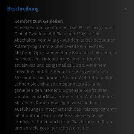
Beschreibung
Komfort zum Genießen
Hinsetzen und wohlfühlen: Das Polsterprogramm
Global Oviedo bietet Platz und Möglichkeit.
Abschalten vom Alltag - auf dem super bequemen
Polsterprogramm Global Oviedo ein leichtes.
Moderne Optik, angenehme Bodenfreiheit und eine
harmonische Linienführung sorgen für ein
attraktives und zeitgemäßes Outfit. Mit einem
individuell auf Ihre Bedürfnisse abgestimmten
Sitzkomfort bestimmen Sie Ihre Wohlfühlqualität.
Lehnen Sie sich also entspannt zurück und
genießen den Moment. Optionale Kopfstützen,
variabel einsteckbar, erhöhen den Wohlfühleffekt.
Mit einem Rundumbezug in verschiedenen
Ausführungen integriert sich das Polsterprogramm
nicht nur mühelos in viele Farbkonzepte, sie
ermöglicht Ihnen auch freie Platzierung im Raum
und so viele gestalterische Freiheiten.