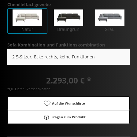
Chenilleflachgewebe
Natur
Braungrün
Grau
Sofa Kombination und Funktionskombination
2,5-Sitzer, Ecke rechts, keine Funktionen
2.293,00 € *
zzgl. Liefer-/Versandkosten
Auf die Wunschliste
Fragen zum Produkt