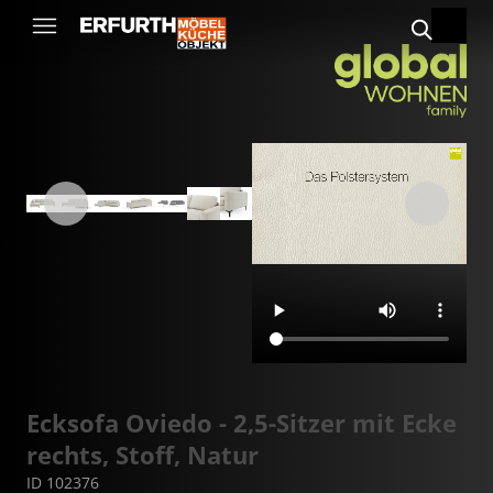
Ecksofa Oviedo - 2,5-Sitzer mit Ecke
rechts, Stoff, Natur
ID 102376