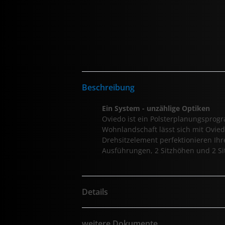
Beschreibung
Ein System - unzählige Optiken
Oviedo ist ein Polsterplanungsprog
Wohnlandschaft lässt sich mit Oviedo
Drehsitzelement perfektionieren Ihr
Ausführungen, 2 Sitzhöhen und 2 Sit
Details
weitere Dokumente