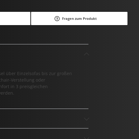
Fragen zum Produkt
l über Einzelsofas bis zur großen
chair-Verstellung oder
fort in 3 preisgleichen
werden.