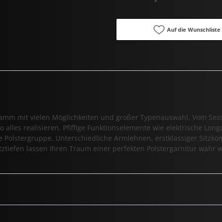
Auf die Wunschliste
ramm mit vielen Möglichkeiten und großer Typenauswahl. Vom Sesse
 alles realisieren. Pfiffige Funktionselemente wie elektrische Long
e Polstergruppe. Unterschiedliche Armlehnen, erstklassiger Sitzkom
ztiefen lassen Ihren Traum einer perfekten Polstergarnitur wahr 