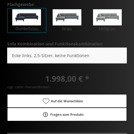
Flachgewebe
Dunkelblau
Grau
Hellgrau
Sofa Kombination und Funktionskombination
Ecke links, 2,5-Sitzer, keine Funktionen
1.998,00 € *
zzgl. Liefer-/Versandkosten
Auf die Wunschliste
Fragen zum Produkt