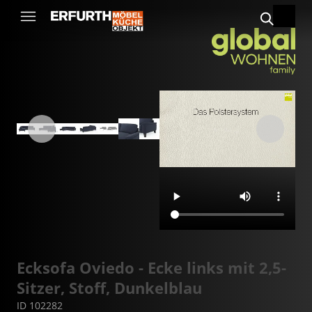
Ecksofa Oviedo - Ecke links mit 2,5-
Sitzer, Stoff, Dunkelblau
ID 102282