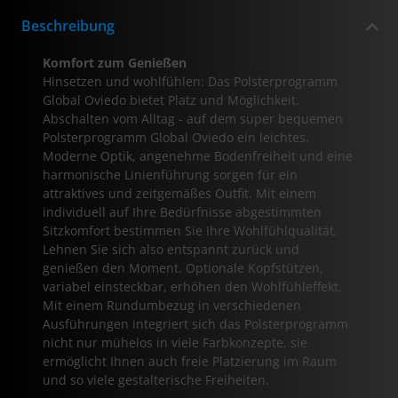
Beschreibung
Komfort zum Genießen
Hinsetzen und wohlfühlen: Das Polsterprogramm
Global Oviedo bietet Platz und Möglichkeit.
Abschalten vom Alltag - auf dem super bequemen
Polsterprogramm Global Oviedo ein leichtes.
Moderne Optik, angenehme Bodenfreiheit und eine
harmonische Linienführung sorgen für ein
attraktives und zeitgemäßes Outfit. Mit einem
individuell auf Ihre Bedürfnisse abgestimmten
Sitzkomfort bestimmen Sie Ihre Wohlfühlqualität.
Lehnen Sie sich also entspannt zurück und
genießen den Moment. Optionale Kopfstützen,
variabel einsteckbar, erhöhen den Wohlfühleffekt.
Mit einem Rundumbezug in verschiedenen
Ausführungen integriert sich das Polsterprogramm
nicht nur mühelos in viele Farbkonzepte, sie
ermöglicht Ihnen auch freie Platzierung im Raum
und so viele gestalterische Freiheiten.