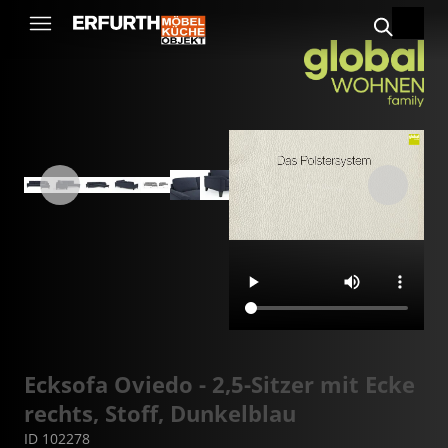
Ecksofa Oviedo - 2,5-Sitzer mit Ecke
rechts, Stoff, Dunkelblau
ID 102278