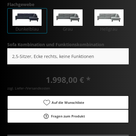
Flachgewebe
Dunkelblau
Grau
Hellgrau
Sofa Kombination und Funktionskombination
2,5-Sitzer, Ecke rechts, keine Funktionen
1.998,00 € *
zzgl. Liefer-/Versandkosten
Auf die Wunschliste
Fragen zum Produkt