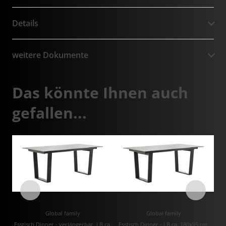
Details
weitere Dokumente
Das könnte Ihnen auch
gefallen...
Global family
Global family
Esstisch Dinner - verlängerbar, LB ca.
Esstisch Dinner - LB ca. 180x95 cm,