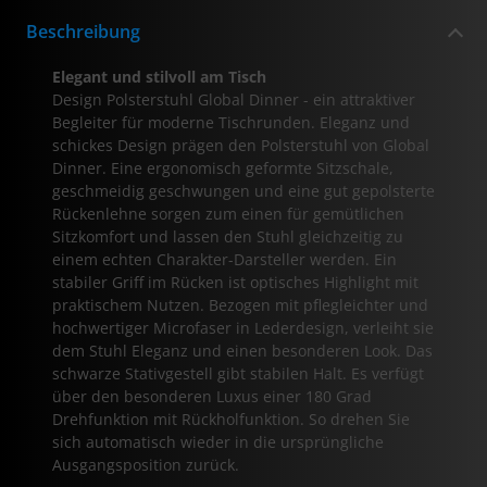
Beschreibung
Elegant und stilvoll am Tisch
Design Polsterstuhl Global Dinner - ein attraktiver
Begleiter für moderne Tischrunden. Eleganz und
schickes Design prägen den Polsterstuhl von Global
Dinner. Eine ergonomisch geformte Sitzschale,
geschmeidig geschwungen und eine gut gepolsterte
Rückenlehne sorgen zum einen für gemütlichen
Sitzkomfort und lassen den Stuhl gleichzeitig zu
einem echten Charakter-Darsteller werden. Ein
stabiler Griff im Rücken ist optisches Highlight mit
praktischem Nutzen. Bezogen mit pflegleichter und
hochwertiger Microfaser in Lederdesign, verleiht sie
dem Stuhl Eleganz und einen besonderen Look. Das
schwarze Stativgestell gibt stabilen Halt. Es verfügt
über den besonderen Luxus einer 180 Grad
Drehfunktion mit Rückholfunktion. So drehen Sie
sich automatisch wieder in die ursprüngliche
Ausgangsposition zurück.