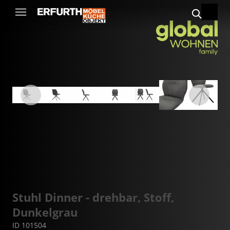
Stuhl Dinner - drehbar, Stoff,
Dunkelgrau
ID 101504