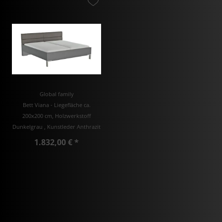
Global family
Bett Viana - Liegefläche ca.
200x200 cm, Holzwerkstoff
Dunkelgrau , Kunstleder Anthrazit
1.832,00 € *