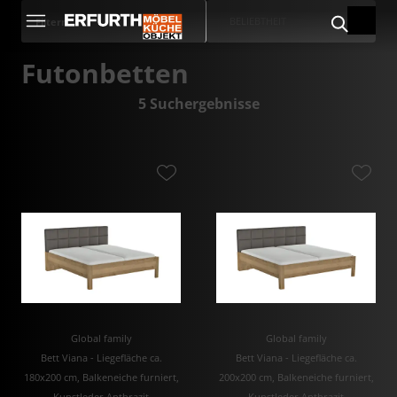
BELIEBTHEIT
Filtern
Futonbetten
5 Suchergebnisse
Global family
Global family
Bett Viana - Liegefläche ca.
Bett Viana - Liegefläche ca.
180x200 cm, Balkeneiche furniert,
200x200 cm, Balkeneiche furniert,
Kunstleder Anthrazit
Kunstleder Anthrazit