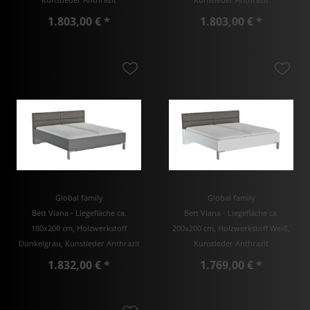
1.803,00 € *
1.803,00 € *
Global family
Global family
Bett Viana - Liegefläche ca.
Bett Viana - Liegefläche ca.
180x200 cm, Holzwerkstoff
200x200 cm, Holzwerkstoff Weiß,
Dunkelgrau, Kunstleder Anthrazit
Kunstleder Anthrazit
1.832,00 € *
1.769,00 € *